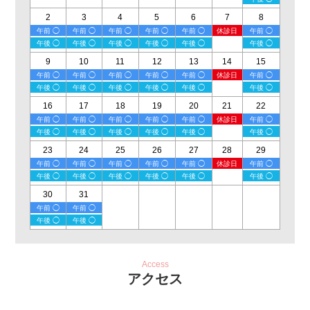
2
3
4
5
6
7
8
午前 ◯
午前 ◯
午前 ◯
午前 ◯
午前 ◯
休診日
午前 ◯
午後 ◯
午後 ◯
午後 ◯
午後 ◯
午後 ◯
午後 ◯
9
10
11
12
13
14
15
午前 ◯
午前 ◯
午前 ◯
午前 ◯
午前 ◯
休診日
午前 ◯
午後 ◯
午後 ◯
午後 ◯
午後 ◯
午後 ◯
午後 ◯
16
17
18
19
20
21
22
午前 ◯
午前 ◯
午前 ◯
午前 ◯
午前 ◯
休診日
午前 ◯
午後 ◯
午後 ◯
午後 ◯
午後 ◯
午後 ◯
午後 ◯
23
24
25
26
27
28
29
午前 ◯
午前 ◯
午前 ◯
午前 ◯
午前 ◯
休診日
午前 ◯
午後 ◯
午後 ◯
午後 ◯
午後 ◯
午後 ◯
午後 ◯
30
31
午前 ◯
午前 ◯
午後 ◯
午後 ◯
Access
アクセス