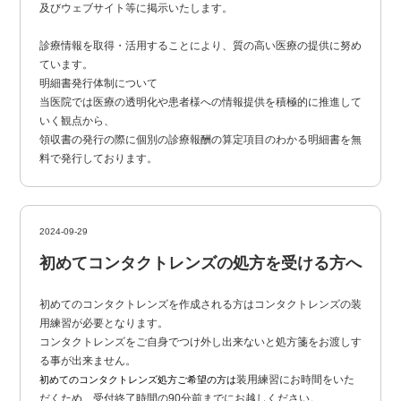
及びウェブサイト等に掲示いたします。
診療情報を取得・活用することにより、質の高い医療の提供に努め
ています。
明細書発行体制について
当医院では医療の透明化や患者様への情報提供を積極的に推進して
いく観点から、
領収書の発行の際に個別の診療報酬の算定項目のわかる明細書を無
料で発行しております。
2024-09-29
初めてコンタクトレンズの処方を受ける方へ
初めてのコンタクトレンズを作成される方はコンタクトレンズの装
用練習が必要となります。
コンタクトレンズをご自身でつけ外し出来ないと処方箋をお渡しす
る事が出来ません。
装用練習にお時間をいた
初めてのコンタクトレンズ処方ご希望の方は
だくため、受付終了時間の90分前までにお越しください。