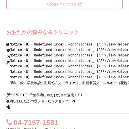
Google mapで見る
おおたかの森みなみクリニック
Notice
 (8)
: Undefined index: kbnchildname_ [
APP/View/Helper
診
Notice
 (8)
: Undefined index: kbnchildname_ [
APP/View/Helper
療
Notice
 (8)
: Undefined index: kbnchildname_ [
APP/View/Helper
内
Notice
 (8)
: Undefined index: kbnchildname_ [
APP/View/Helper
容
Notice
 (8)
: Undefined index: kbnchildname_ [
APP/View/Helper
Notice
 (8)
: Undefined index: kbnchildname_ [
APP/View/Helper
Notice
 (8)
: Undefined index: kbnchildname_ [
APP/View/Helper
眼科一般／学校検診／眼鏡処方／ドライアイ／眼精疲労／アレルギー（花粉
所
〒270-0139 千葉県流山市おおたかの森南1-5-1
在
流山おおたかの森ショッピングセンター2F
地
04-7157-1581