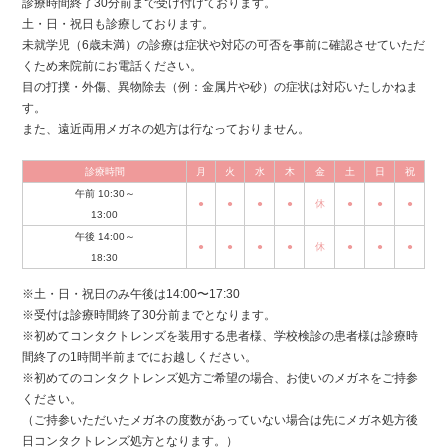
診療時間終了30分前まで受け付けております。
土・日・祝日も診療しております。
未就学児（6歳未満）の診療は症状や対応の可否を事前に確認させていただ
くため来院前にお電話ください。
目の打撲・外傷、異物除去（例：金属片や砂）の症状は対応いたしかねま
す。
また、遠近両用メガネの処方は行なっておりません。
診療時間
月
火
水
木
金
土
日
祝
午前 10:30～
●
●
●
●
休
●
●
●
13:00
午後 14:00～
●
●
●
●
休
●
●
●
18:30
※土・日・祝日のみ午後は14:00〜17:30
※受付は診療時間終了30分前までとなります。
※初めてコンタクトレンズを装用する患者様、学校検診の患者様は診療時
間終了の1時間半前までにお越しください。
※初めてのコンタクトレンズ処方ご希望の場合、お使いのメガネをご持参
ください。
（ご持参いただいたメガネの度数があっていない場合は先にメガネ処方後
日コンタクトレンズ処方となります。）