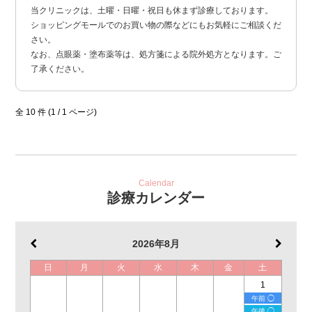
当クリニックは、土曜・日曜・祝日も休まず診療しております。
ショッピングモールでのお買い物の際などにもお気軽にご相談くだ
さい。
なお、点眼薬・塗布薬等は、処方箋による院外処方となります。ご
了承ください。
全 10 件 (1 / 1 ページ)
Calendar
診療カレンダー
2026年8月
日
月
火
水
木
金
土
1
午前 ◯
午後 ◯