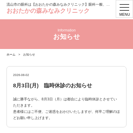
流山市の眼科は【おおたかの森みなみクリニック】眼科一般、コンタクト処方
toggl
おおたかの森みなみクリニック
navig
MENU
Information
お知らせ
ホーム
>
お知らせ
2026-08-02
8月3日(月) 臨時休診のお知らせ
誠に勝手ながら、8月3日（月）は都合により臨時休診とさせてい
ただきます。
患者様にはご不便、ご迷惑をおかけいたしますが、何卒ご理解のほ
どお願い申し上げます。